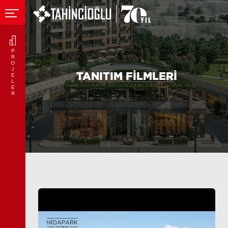
P
R
O
J
TANITIM FİLMLERİ
E
L
E
R