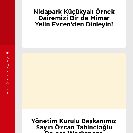
Nidapark Küçükyalı Örnek
Dairemizi Bir de Mimar
Yelin Evcen’den Dinleyin!
K
A
M
P
A
N
Y
A
L
A
R
Yönetim Kurulu Başkanımız
Sayın Özcan Tahincioğlu