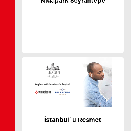
Nidapark Seyrantepe
İstanbul`u Resmet