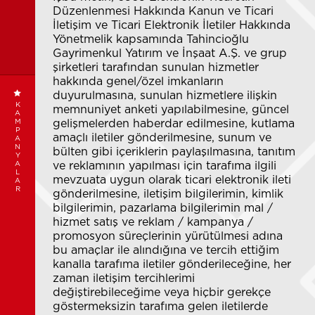
Düzenlenmesi Hakkında Kanun ve Ticari
İletişim ve Ticari Elektronik İletiler Hakkında
Yönetmelik kapsamında Tahincioğlu
Gayrimenkul Yatırım ve İnşaat A.Ş. ve grup
şirketleri tarafından sunulan hizmetler
hakkında genel/özel imkanların
duyurulmasına, sunulan hizmetlere ilişkin
K
memnuniyet anketi yapılabilmesine, güncel
A
M
gelişmelerden haberdar edilmesine, kutlama
P
amaçlı iletiler gönderilmesine, sunum ve
A
N
bülten gibi içeriklerin paylaşılmasına, tanıtım
Y
A
ve reklamının yapılması için tarafıma ilgili
L
mevzuata uygun olarak ticari elektronik ileti
A
R
gönderilmesine, iletişim bilgilerimin, kimlik
bilgilerimin, pazarlama bilgilerimin mal /
hizmet satış ve reklam / kampanya /
promosyon süreçlerinin yürütülmesi adına
bu amaçlar ile alındığına ve tercih ettiğim
kanalla tarafıma iletiler gönderileceğine, her
zaman iletişim tercihlerimi
değiştirebileceğime veya hiçbir gerekçe
göstermeksizin tarafıma gelen iletilerde