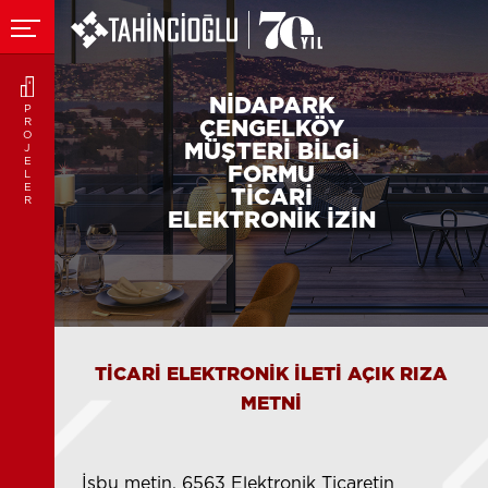
NİDAPARK
P
R
ÇENGELKÖY
O
MÜŞTERİ BİLGİ
J
E
FORMU
L
E
TİCARİ
R
ELEKTRONİK İZİN
TİCARİ ELEKTRONİK İLETİ AÇIK RIZA
METNİ
İşbu metin, 6563 Elektronik Ticaretin