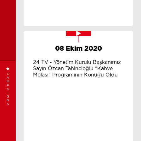
08 Ekim 2020
24 TV - Yönetim Kurulu Başkanımız
Sayın Özcan Tahincioğlu “Kahve
Molası” Programının Konuğu Oldu
C
A
M
P
A
I
G
N
S