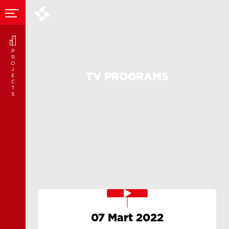
P
R
O
J
TV PROGRAMS
E
C
T
S
07 Mart 2022