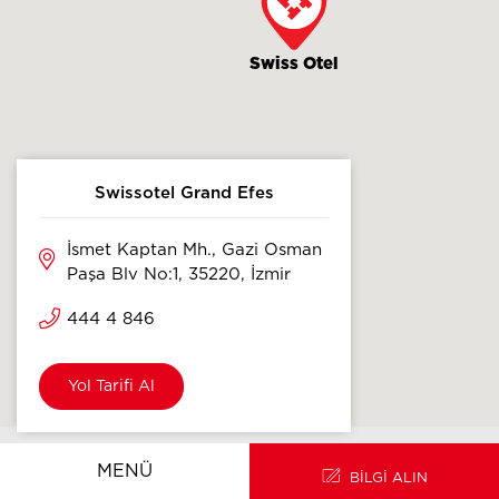
Swiss Otel
Swissotel Grand Efes
İsmet Kaptan Mh., Gazi Osman
Paşa Blv No:1, 35220, İzmir
444 4 846
Yol Tarifi Al
ANA SAYFA
EN
MENÜ
BİLGİ ALIN