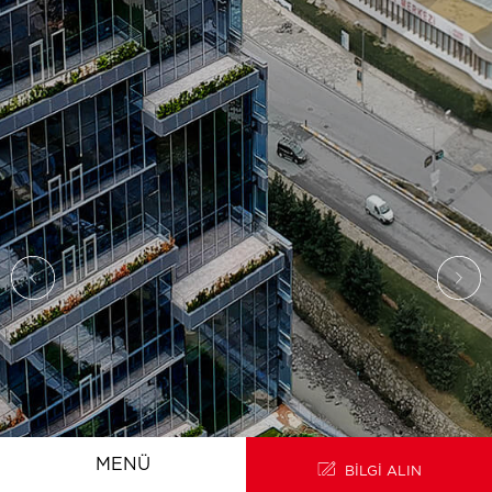
ANA SAYFA
EN
MENÜ
BİLGİ ALIN