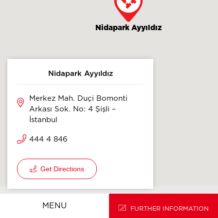
Nidapark Ayyıldız
Nidapark Ayyıldız
Merkez Mah. Duçi Bomonti
Arkası Sok. No: 4 Şişli –
İstanbul
444 4 846
Get Directions
HOMEPAGE
TR
MENU
FURTHER INFORMATION