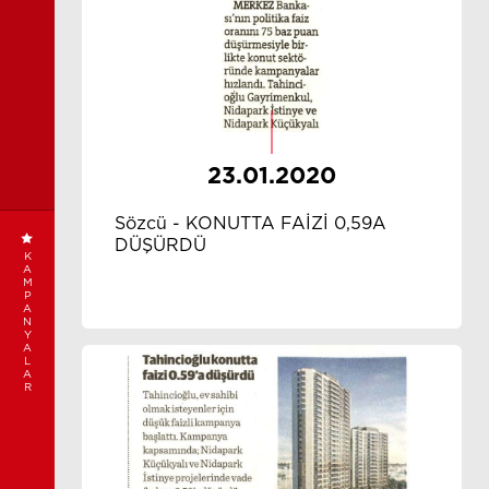
23.01.2020
Sözcü - KONUTTA FAİZİ 0,59A
DÜŞÜRDÜ
K
A
M
P
A
N
Y
A
L
A
R