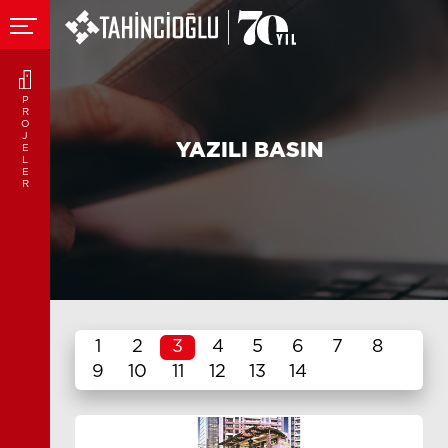
P
R
O
J
YAZILI BASIN
E
L
E
R
1
2
3
4
5
6
7
8
9
10
11
12
13
14