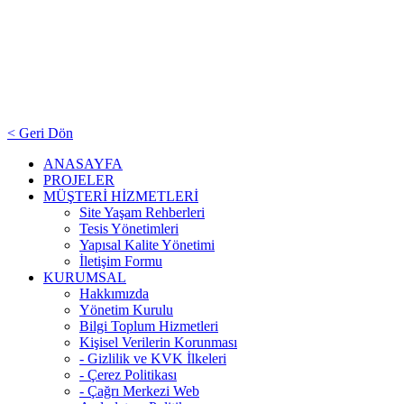
< Geri Dön
ANASAYFA
PROJELER
MÜŞTERİ HİZMETLERİ
Site Yaşam Rehberleri
Tesis Yönetimleri
Yapısal Kalite Yönetimi
İletişim Formu
KURUMSAL
Hakkımızda
Yönetim Kurulu
Bilgi Toplum Hizmetleri
Kişisel Verilerin Korunması
- Gizlilik ve KVK İlkeleri
- Çerez Politikası
- Çağrı Merkezi Web