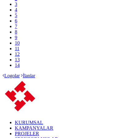
3
4
5
6
7
8
9
10
11
12
13
14
Logolar
İlanlar
KURUMSAL
KAMPANYALAR
PROJELER