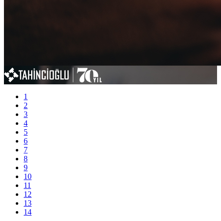
1
2
3
4
5
6
7
8
9
10
11
12
13
14