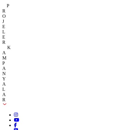
P
R
O
J
E
L
E
R
K
A
M
P
A
N
Y
A
L
A
R