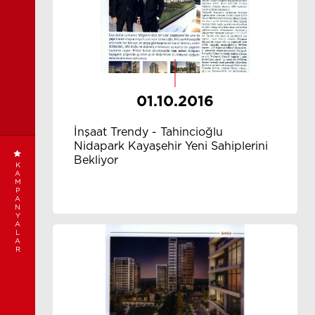
01.10.2016
İnşaat Trendy - Tahincioğlu
Nidapark Kayaşehir Yeni Sahiplerini
Bekliyor
K
A
M
P
A
N
Y
A
L
A
R