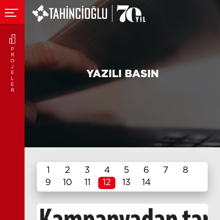
P
R
O
J
YAZILI BASIN
E
L
E
R
1
2
3
4
5
6
7
8
9
10
11
12
13
14