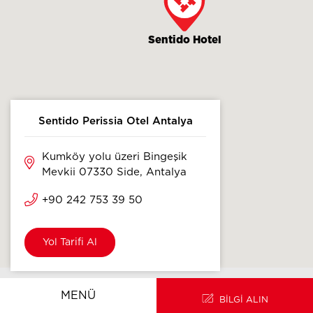
Sentido Hotel
Sentido Perissia Otel Antalya
Kumköy yolu üzeri Bingeşik
Mevkii 07330 Side, Antalya
+90 242 753 39 50
Yol Tarifi Al
ANA SAYFA
EN
MENÜ
BİLGİ ALIN