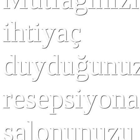
ihtiyaç
duyduğunu
resepsiyona
salonunuzu