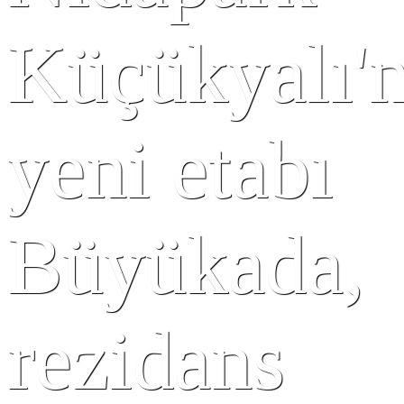
Küçükyalı'n
yeni etabı
Büyükada,
rezidans