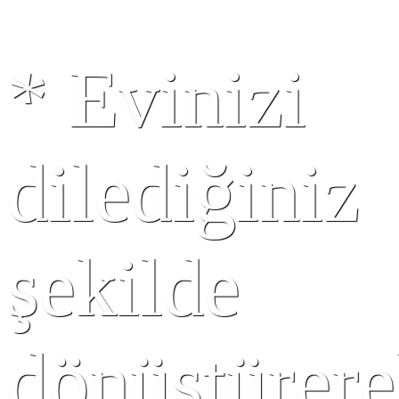
*
Evinizi
dilediğiniz
şekilde
dönüştürer