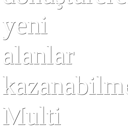
yeni
alanlar
kazanabilm
Multi