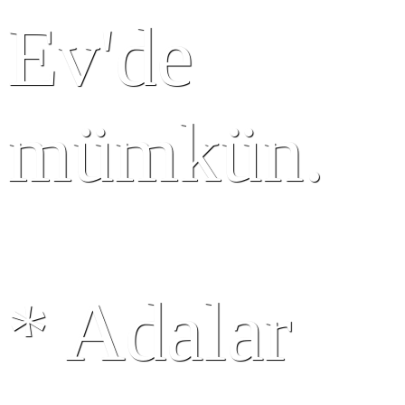
Ev'de
mümkün.
*
Adalar