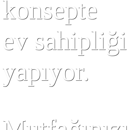
konsepte
ev sahipliği
yapıyor.
Mutfağınızı