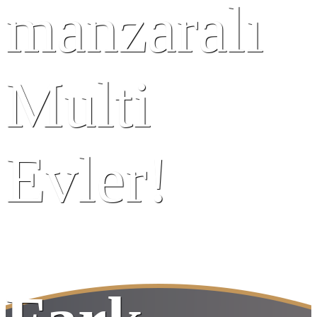
manzaralı
Multi
Evler!