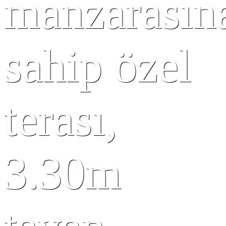
manzarasın
sahip özel
terası,
3.30m