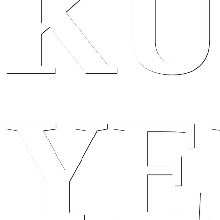
KÜ
YE