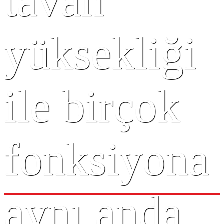
tavan
yüksekliği
ile birçok
fonksiyona
aynı anda