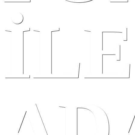
İLE
AD