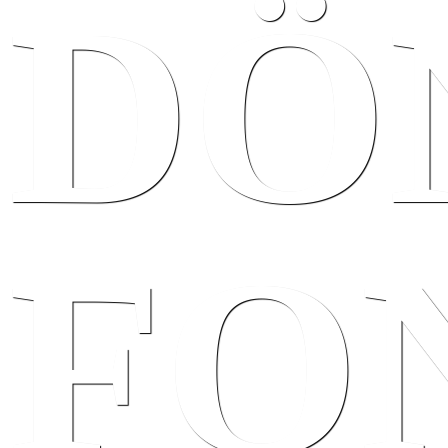
DÖ
FO