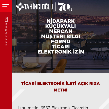
NİDAPARK
P
KÜÇÜKYALI
R
MERCAN
O
J
MÜŞTERİ BİLGİ
E
L
FORMU
E
R
TİCARİ
ELEKTRONİK İZİN
TİCARİ ELEKTRONİK İLETİ AÇIK RIZA
METNİ
İşbu metin, 6563 Elektronik Ticaretin