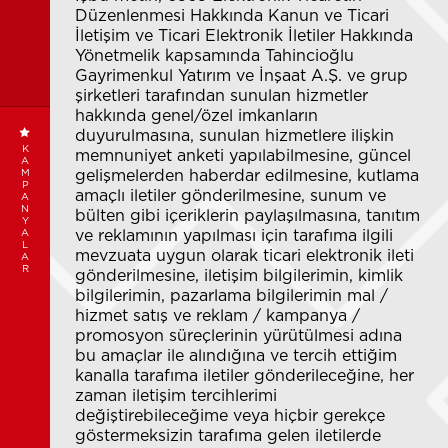
Düzenlenmesi Hakkında Kanun ve Ticari
İletişim ve Ticari Elektronik İletiler Hakkında
Yönetmelik kapsamında Tahincioğlu
Gayrimenkul Yatırım ve İnşaat A.Ş. ve grup
şirketleri tarafından sunulan hizmetler
hakkında genel/özel imkanların
duyurulmasına, sunulan hizmetlere ilişkin
K
memnuniyet anketi yapılabilmesine, güncel
A
M
gelişmelerden haberdar edilmesine, kutlama
P
amaçlı iletiler gönderilmesine, sunum ve
A
N
bülten gibi içeriklerin paylaşılmasına, tanıtım
Y
A
ve reklamının yapılması için tarafıma ilgili
L
mevzuata uygun olarak ticari elektronik ileti
A
R
gönderilmesine, iletişim bilgilerimin, kimlik
bilgilerimin, pazarlama bilgilerimin mal /
hizmet satış ve reklam / kampanya /
promosyon süreçlerinin yürütülmesi adına
bu amaçlar ile alındığına ve tercih ettiğim
kanalla tarafıma iletiler gönderileceğine, her
zaman iletişim tercihlerimi
değiştirebileceğime veya hiçbir gerekçe
göstermeksizin tarafıma gelen iletilerde