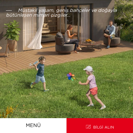
Müstakil yaşam, geniş bahçeler ve doğayla
bütünleşen mimari çizgiler…
ANA SAYFA
PROJE HAKKINDA
MENÜ
BİLGİ ALIN