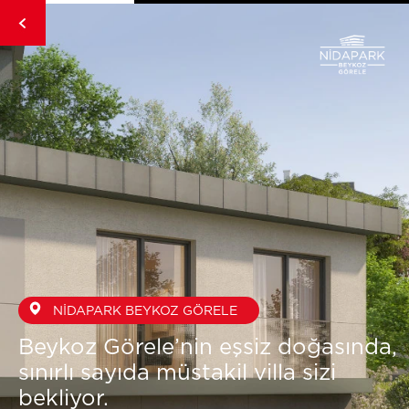
NİDAPARK BEYKOZ GÖRELE
Beykoz Görele’nin eşsiz doğasında,
sınırlı sayıda müstakil villa sizi
bekliyor.