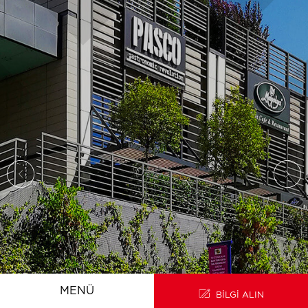
ANA SAYFA
EN
MENÜ
BİLGİ ALIN